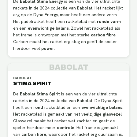
De
Babolat Stima Energy
is een van de vier ultralichte
rackets in de 2024 collectie van Babolat. Het racket lijkt
erg op de Dyna Energy, maar heeft een andere vorm.
Het padelracket heeft een racketblad met
ronde vorm
en een
evenwichtige
balans
. Zowel het racketblad als
het frame is ontworpen met het sterke
carbon fibre
.
Carbon maakt het racket erg stug en geeft de speler
hierdoor veel
power
.
BABOLAT
BABOLAT
STIMA SPIRIT
De
Babolat Stima Spirit
is een van de vier ultralichte
rackets in de 2024 collectie van Babolat. De Dyna Spirit
heeft een
rond
racketblad en een
evenwichtige
balans
.
Het racketblad is gemaakt van het veelzijdige
glasvezel
.
Glasvezel maakt het racket wat zachter en geeft de
speler hierdoor meer
controle
. Het frame is gemaakt
van
carbon fibre
, waardoor het racket erg duurzaam is.