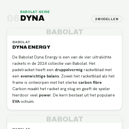
BABOLAT
-SERIE
06
DYNA
2
MODELLEN
BABOLAT
BABOLAT
DYNA ENERGY
De Babolat Dyna Energy is een van de vier ultralichte
rackets in de 2024 collectie van Babolat. Het
padelracket heeft een
druppelvormig
racketblad met
een
evenwichtige
balans
. Zowel het racketblad als het
frame is ontworpen met het sterke
carbon fibre
.
Carbon maakt het racket erg stug en geeft de speler
hierdoor veel
power
. De kern bestaat uit het populaire
EVA
-schuim.
BABOLAT