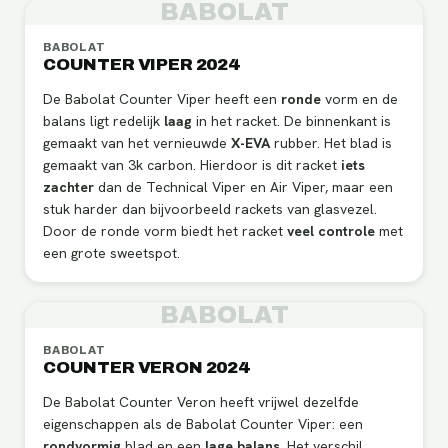
BABOLAT
BABOLAT
COUNTER VIPER 2024
De Babolat Counter Viper heeft een
ronde
vorm en de
balans ligt redelijk
laag
in het racket. De binnenkant is
gemaakt van het vernieuwde
X-EVA
rubber. Het blad is
gemaakt van 3k carbon. Hierdoor is dit racket
iets
zachter
dan de Technical Viper en Air Viper, maar een
stuk harder dan bijvoorbeeld rackets van glasvezel.
Door de ronde vorm biedt het racket
veel controle
met
een grote sweetspot.
BABOLAT
BABOLAT
COUNTER VERON 2024
De Babolat Counter Veron heeft vrijwel dezelfde
eigenschappen als de Babolat Counter Viper: een
rondvormig
blad en een
lage
balans
. Het verschil