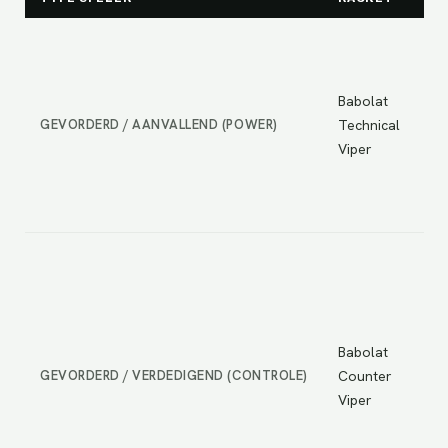
Be
vo
ge
Babolat
aa
GEVORDERD / AANVALLEND (POWER)
Technical
sp
Viper
ve
be
co
Be
vo
ge
sp
Babolat
me
GEVORDERD / VERDEDIGEND (CONTROLE)
Counter
ve
Viper
sp
Bi
vo