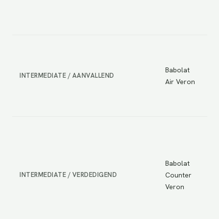
en
co
He
li
Babolat
wa
INTERMEDIATE / AANVALLEND
Air Veron
he
is
va
Do
re
ra
Babolat
he
INTERMEDIATE / VERDEDIGEND
Counter
ve
Veron
ra
la
go