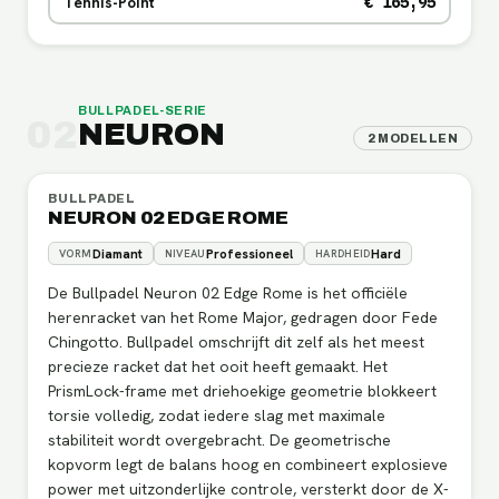
Tennis-Point
€ 165,95
BULLPADEL
-SERIE
02
NEURON
2
MODELLEN
BULLPADEL
NEURON 02 EDGE ROME
Diamant
Professioneel
Hard
VORM
NIVEAU
HARDHEID
De Bullpadel Neuron 02 Edge Rome is het officiële
herenracket van het Rome Major, gedragen door Fede
Chingotto. Bullpadel omschrijft dit zelf als het meest
precieze racket dat het ooit heeft gemaakt. Het
PrismLock-frame met driehoekige geometrie blokkeert
torsie volledig, zodat iedere slag met maximale
stabiliteit wordt overgebracht. De geometrische
kopvorm legt de balans hoog en combineert explosieve
power met uitzonderlijke controle, versterkt door de X-