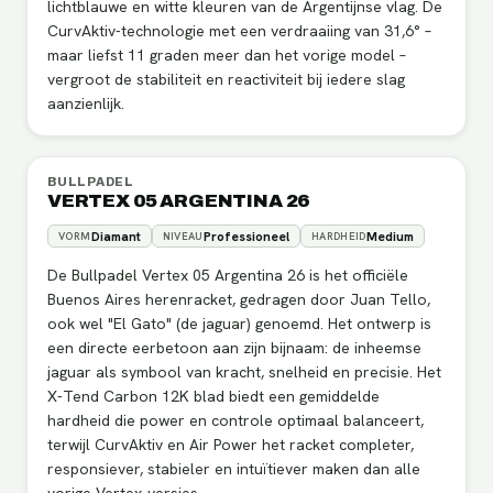
lichtblauwe en witte kleuren van de Argentijnse vlag. De
CurvAktiv-technologie met een verdraaiing van 31,6° –
maar liefst 11 graden meer dan het vorige model –
vergroot de stabiliteit en reactiviteit bij iedere slag
aanzienlijk.
BULLPADEL
VERTEX 05 ARGENTINA 26
Diamant
Professioneel
Medium
VORM
NIVEAU
HARDHEID
De Bullpadel Vertex 05 Argentina 26 is het officiële
Buenos Aires herenracket, gedragen door Juan Tello,
ook wel "El Gato" (de jaguar) genoemd. Het ontwerp is
een directe eerbetoon aan zijn bijnaam: de inheemse
jaguar als symbool van kracht, snelheid en precisie. Het
X-Tend Carbon 12K blad biedt een gemiddelde
hardheid die power en controle optimaal balanceert,
terwijl CurvAktiv en Air Power het racket completer,
responsiever, stabieler en intuïtiever maken dan alle
vorige Vertex-versies.