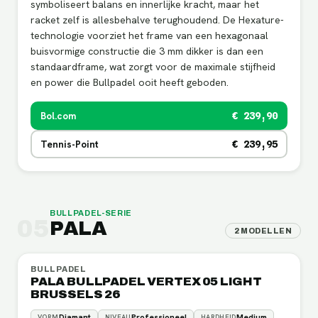
symboliseert balans en innerlijke kracht, maar het
racket zelf is allesbehalve terughoudend. De Hexature-
technologie voorziet het frame van een hexagonaal
buisvormige constructie die 3 mm dikker is dan een
standaardframe, wat zorgt voor de maximale stijfheid
en power die Bullpadel ooit heeft geboden.
Bol.com
€ 239,90
Tennis-Point
€ 239,95
BULLPADEL
-SERIE
05
PALA
2
MODELLEN
BULLPADEL
PALA BULLPADEL VERTEX 05 LIGHT
BRUSSELS 26
Diamant
Professioneel
Medium
VORM
NIVEAU
HARDHEID