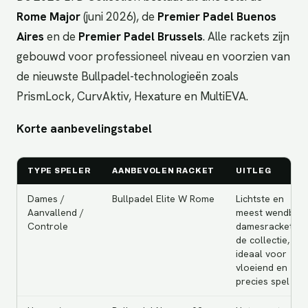
Rome Major
(juni 2026), de
Premier Padel Buenos
Aires
en de
Premier Padel Brussels
. Alle rackets zijn
gebouwd voor professioneel niveau en voorzien van
de nieuwste Bullpadel-technologieën zoals
PrismLock, CurvAktiv, Hexature en MultiEVA.
Korte aanbevelingstabel
TYPE SPELER
AANBEVOLEN RACKET
UITLEG
Dames /
Bullpadel Elite W Rome
Lichtste en
Aanvallend /
meest wendbar
Controle
damesracket va
de collectie,
ideaal voor
vloeiend en
precies spel