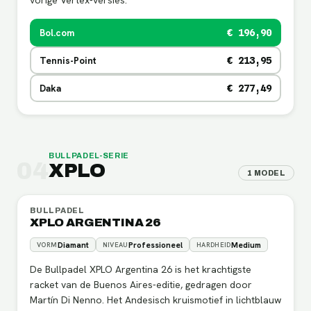
Bol.com
€ 196,90
Tennis-Point
€ 213,95
Daka
€ 277,49
BULLPADEL
-SERIE
04
XPLO
1
MODEL
BULLPADEL
XPLO ARGENTINA 26
Diamant
Professioneel
Medium
VORM
NIVEAU
HARDHEID
De Bullpadel XPLO Argentina 26 is het krachtigste
racket van de Buenos Aires-editie, gedragen door
Martín Di Nenno. Het Andesisch kruismotief in lichtblauw