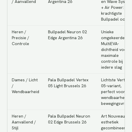
/ Aanvallend
Argentina 26
en Wave System
+ Air Power: het
krachtigste
Bullpadel ooit
Heren /
Bullpadel Neuron 02
Unieke
Precisie /
Edge Argentina 26
omgekeerde
Controle
MultiEVA-
dichtheid voor
maximale
controle bij
iedere slag
Dames / Licht
Pala Bullpadel Vertex
Lichtste Vertex
/
05 Light Brussels 26
05-variant,
Wendbaarheid
perfect voor
wendbaarheid e
bewegingsvrijhe
Heren /
Pala Bullpadel Neuron
Art Nouveau-
Aanvallend /
02 Edge Brussels 26
esthetiek
Stijl
gecombineerd