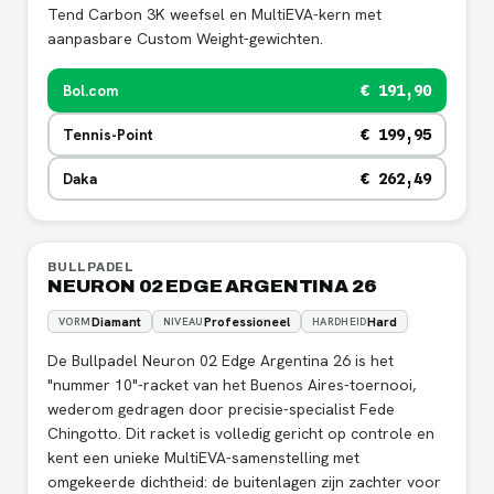
Tend Carbon 3K weefsel en MultiEVA-kern met
aanpasbare Custom Weight-gewichten.
Bol.com
€ 191,90
Tennis-Point
€ 199,95
Daka
€ 262,49
BULLPADEL
NEURON 02 EDGE ARGENTINA 26
Diamant
Professioneel
Hard
VORM
NIVEAU
HARDHEID
De Bullpadel Neuron 02 Edge Argentina 26 is het
"nummer 10"-racket van het Buenos Aires-toernooi,
wederom gedragen door precisie-specialist Fede
Chingotto. Dit racket is volledig gericht op controle en
kent een unieke MultiEVA-samenstelling met
omgekeerde dichtheid: de buitenlagen zijn zachter voor