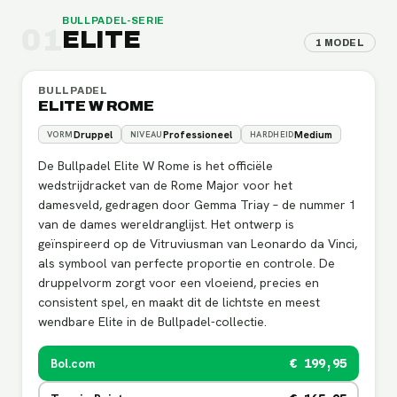
BULLPADEL
-SERIE
01
ELITE
1
MODEL
BULLPADEL
ELITE W ROME
Druppel
Professioneel
Medium
VORM
NIVEAU
HARDHEID
De Bullpadel Elite W Rome is het officiële
wedstrijdracket van de Rome Major voor het
damesveld, gedragen door Gemma Triay – de nummer 1
van de dames wereldranglijst. Het ontwerp is
geïnspireerd op de Vitruviusman van Leonardo da Vinci,
als symbool van perfecte proportie en controle. De
druppelvorm zorgt voor een vloeiend, precies en
consistent spel, en maakt dit de lichtste en meest
wendbare Elite in de Bullpadel-collectie.
Bol.com
€ 199,95