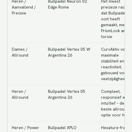
Heren /
Bullpadel Neuron 02
Het meest
Aanvallend /
Edge Rome
precieze racket
Precisie
dat Bullpadel
ooit heeft
gemaakt, met
PrismLock anti-
torsie
Dames /
Bullpadel Vertex 05 W
CurvAktiv voor
Allround
Argentina 26
maximale
stabiliteit en
reactiviteit,
gebouwd voor
veelzijdigheid
Heren /
Bullpadel Vertex 05
Compleet,
Allround
Argentina 26
responsief en
intuïtief – de
beste allround
optie voor here
Heren / Power
Bullpadel XPLO
Hexature-frame